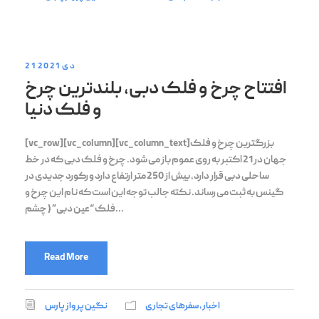
21 دی 2021
افتتاح چرخ و فلک دبی، بلندترین چرخ
و فلک دنیا
[vc_row][vc_column][vc_column_text]بزرگترین چرخ و فلک
جهان در 21 اکتبر به روی عموم باز می شود. چرخ و فلک دبی که در خط
ساحلی دبی قرار دارد، بیش از 250 متر ارتفاع دارد و رکورد جدیدی در
گینس به ثبت می رساند. نکته جالب توجه این است که نام این چرخ و
فلک “عین دبی” ( چشم...
Read More
اخبار
,
سفرهای تجاری
نگین پرواز پارس