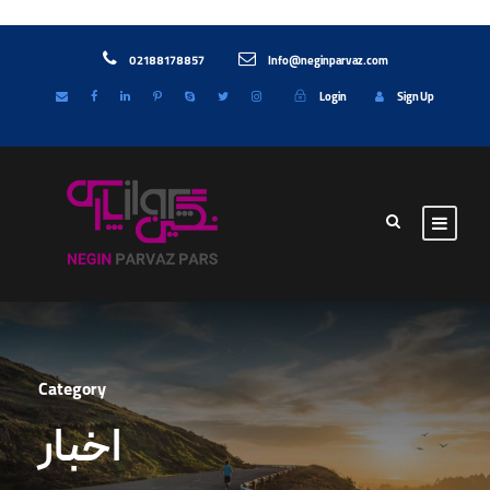
02188178857
Info@neginparvaz.com
Login
Sign Up
Category
اخبار