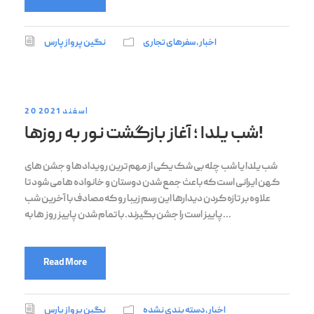
اخبار
,
سفرهای تجاری
نگین پرواز پارس
20 اسفند 2021
شب یلدا ؛ آغاز بازگشت نور به روزها!
شب یلدا یا شب چله بی شک یکی از مهم ترین رویدادها و جشن های
کهن ایرانی است که باعث جمع شدن دوستان و خانواده ها می شود تا
علاوه بر تازه کردن دیدارها این رسم زیبا رو که مصادف با آخرین شب
پاییز است را جشن بگیرند. با تمام شدن پاییز روز ها به...
Read More
اخبار
,
دسته بندی نشده
نگین پرواز پارس