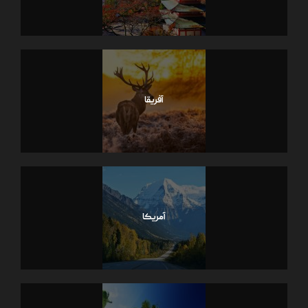
آفریقا
آمریکا