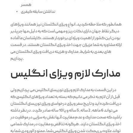
همسر
نداشتن سابقه کیفری
همانطور که ملاحظه کردید، انواع ویزای انگلستان نیز همانند ویزاهای
دیگر نقاط جهان دارای نکات ریز و مهمی است که به دلیل مهاجرپذیر
بودن این کشور از اهمیت ویژه ای برخوردار هستند. کارشناسان ما آماده
ارائه مشاوره به شما عزیزان جهت اخذ ویزای انگلستان هستند. در قسمت
های بعدی به شرایط، مدارک و هزینه دریافت ویزای انگلستان می
پردازیم.
مدارک لازم ویزای انگلیس
در این قسمت به مدارک لازم ویزای توریستی انگلیس می پردازیم ولی
قبل از آن لازم به ذکر می دانیم که بسته به تعداد ویزاهای انگلیسی که
دریافت کرده اید و تاریخ سفر ویزای درخواستی ویزای توریستی انگلستان
می تواند 6 ماهه، 2 ساله، 5 ساله و یا 10 ساله صادر گردد. در نظر داشته
باشید که صحت مدارک و عدم مغایرت آنها نقش به سزایی در موفقیت در
اخذ ویزای انگلستان دارند. هرگونه تناقض و مغایرت در مدارک شما می
تواند علاوه بر ریجکت شدن ویزای انگلیس شما، ممنوع الورودی شما به