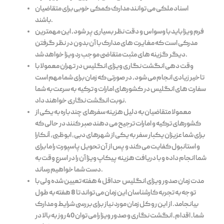
اسناد ملکی می توانند مدارک کمکی خوبی برای متقاضیان
باشند.
فرم ویزا باید با وسواس و دقت نظر بسیاری پر شود، این مهمترین
مدرکی است که مغایرت های مدارک با آن بدون در نظر گرفتن
دیگر گزینه های مثبت متقاضی موجب رد ویزا خواهد شد.
وقت دهی انگشت نگاری ویزای انگلیس در تهران معمولا با
تاخیر زیادی انجام می شود، در صورتی که زمان برای شما مهم است
سفارت های انگلیس در کشورهای امارات و ترکیه به سرعت به شما
نوبت انگشت نگاری خواهند داد.
معمولا متقاضیان به دلیل هزینه سفرهای چند باره به یکی از
کشورهای ترکیه و امارات ترجیح می دهند صبر کنند در حالی که
برای شما عزیزان یکبار سفر به یکی از شهرهای دبی، ابوظبی، آنکارا
و استانبول کفایت می کند و پس از آن تحویل پاسپورت را ما برای
شما انجام داده و با دریافت هزینه پیکاپ ویزا آن را در اسرع وقت به
دست شما خواهیم رساند.
مدت زمان صدور ویزای انگلیس حداقل 4 هفته تعیین شده ولی با
توجه به تجربه کارشناسان این زمان می تواند تا 8 هفته به طول
بیانجامد. از این رو کل زمان مورد نیاز برای بررسی شرایط و مدارک
شما، اقدام، انگشت نگاری و صدور ویزا را می توان 40 روز به بالا در