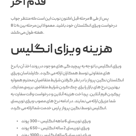
قدم آخر
پس از طی 8 مرحله قبل اکنون نوبت این است که منتظر جواب
درخواست ویزای انگلستان خود باشید. معمولا این مرحله بین 4 تا 8
هفته طول می کشد.
هزینه ویزای انگلیس
ویزای انگلیس با توجه به پیچیدگی های موجود در روند اخذ آن با نرخ
های متفاوتی توسط همکاران ارائه می گردد. کارشناسان ویزای
انگلستان نگین پرواز با در نظر گرفتن شرایط متقاضیان محترم همواره
بهترین نرخ های بازار را برای چک کردن شرایط متقاضی، بررسی مدارک،
پرکردن فرم آنلاین، پرداخت هزینه آنلاین و درخواست وقت سفارت به
شما عزیزان ارائه می نمایند. در ادامه نرخ های مصوب ویزای توریستی
انگلیس توسط نگین پرواز پارس خدمت شما ارائه می گردد.
ویزای توریستی 6 ماهه انگلیس – 300 پوند
ویزای توریستی 2 ساله انگلیس – 650 پوند
ویزای توریستی 5 ساله انگلیس – 1000 پوند