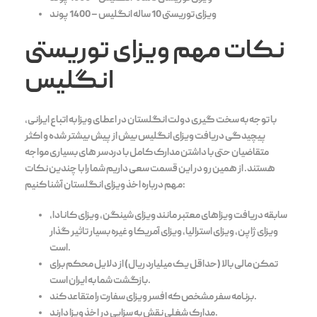
ویزای توریستی 10 ساله انگلیس – 1400 پوند
نکات مهم ویزای توریستی
انگلیس
با توجه به سخت گیری دولت انگلستان در اعطای ویزا به اتباع ایرانی،
پیچیدگی دریافت ویزای انگلیس بیش از پیش بیشتر شده و اکثر
متقاضیان حتی با داشتن مدارک کامل با دردسر های بسیاری مواجه
هستند. از همین رو در این قسمت سعی داریم شما را با چندین نکات
مهم درباره اخذ ویزای انگلستان آشنا کنیم:
سابقه دریافت ویزاهای معتبر مانند ویزای شینگن، ویزای کانادا،
ویزای ژاپن، ویزای استرالیا، ویزای آمریکا و غیره بسیار تاثیر گذار
است.
تمکن مالی بالا (حداقل یک میلیارد ریال) از دلایل محکم برای
بازگشت شما به ایران است.
برنامه سفر مشخص که افسر ویزای سفارت را متقاعد کند.
مدارک شغلی نقش به سزایی در اخذ ویزا دارند.