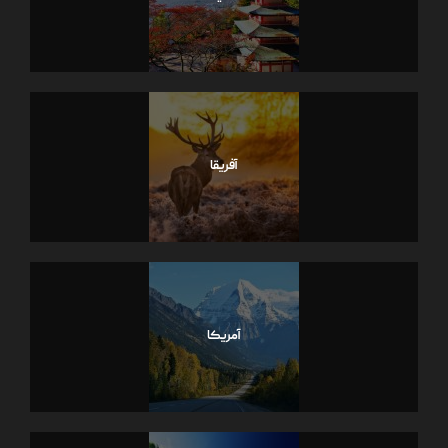
آفریقا
آمریکا