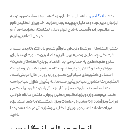
کشور
انگلیس
و یا همان بریتانیای بزرگ همواره از مقاصد مورد توجه
ایرانیان عزیز بوده و به دلیل پیچیده بودن شرایط اخذ ویزای انگلیس لازم
می دانیم در این قسمت به شرح انواع ویزای انگلستان، شرایط اخذ آن و
مراحل اقدام بپردازیم.
کشور انگلستان در شمال غرب اروپا واقع شده و با داشتن تاریخی کهن،
فرهنگی چند ملیتی و طبیعتی زیبا از پرتقاضا ترین کشورهای دنیا برای
سفر و گردشگری به حساب می آید. اقتصاد پویای انگلستان همیشه
مورد توجه بازرگانان و تجار صنایع مختلف بوده و از همین رو مراودات
اقتصادی کشورهای دنیا با این کشور روز به روز در حال افزایش است.
انگلیس که کشوری مهاجر پذیر است سالانه پذیرای هزاران مهاجر است
که از سراسر دنیا برای تحصیل ، کار و زندگی این کشور مهاجرت می
کنند. تیم مشاوران ویزای انگلیس نگین پرواز با داشتن سابقه طولانی
در اخذ ویزا آماده ارائه مشاوره و خدمات ویزای انگلستان به شما است. برای
دریافت اطلاعات در مورد ویزای انگلیس و شرایط آن در ادامه همراه ما
باشید.