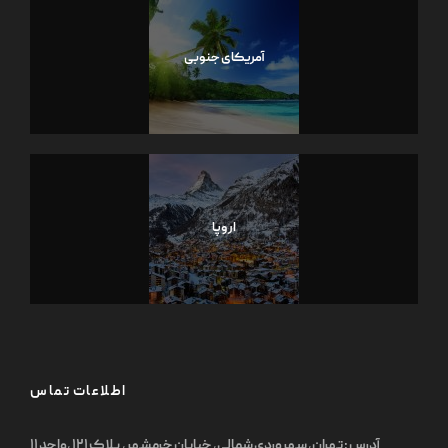
آمریکای جنوبی
اروپا
اطلاعات تماس
آدرس : تهران, سهروردی شمالی, خیابان خرمشهر, پلاک ۱۲۱ ,واحد ۱۱