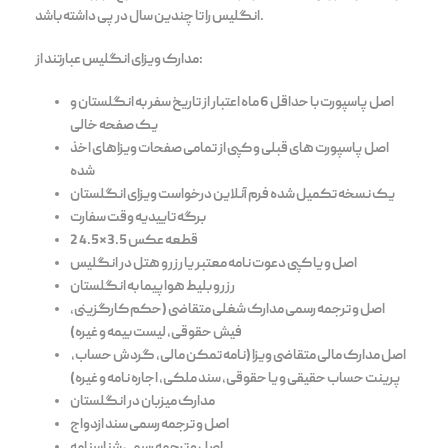
انگلیس را تا چندین سال در پی داشته باشد.
مدارک ویزای انگلیس عبارتند از:
اصل پاسپورت با حداقل 6 ماه اعتبار از تاریخ سفر به انگلستان و
یک صفحه خالی
اصل پاسپورت های قبلی و کپی از تمامی صفحات ویزاهای اخذ
شده
یک نسخه تکمیل شده فرم آنلاین درخواست ویزای انگلستان
برگه تاییدیه وقت سفارت
2 قطعه عکس 3.5*4.5
اصل و یا کپی دعوت نامه معتبر یا رزرو هتل در انگلیس
رزرو بلیط هواپیما به انگلستان
اصل و ترجمه رسمی مدارک شغلی متقاضی (حکم کارگزینی،
فیش حقوقی، لیست بیمه و غیره)
اصل مدارک مالی متقاضی ویزا (نامه تمکن مالی، گردش حساب،
پرینت حساب حقیقی و یا حقوقی، سند ملکی، اجاره نامه و غیره)
مدارک میزبان در انگلستان
اصل و ترجمه رسمی سند ازدواج