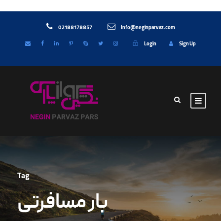
02188178857
Info@neginparvaz.com
Login
Sign Up
Tag
بار مسافرتی