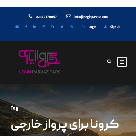
02188178857
Info@neginparvaz.com
Login
Sign Up
Tag
کرونا برای پرواز خارجی