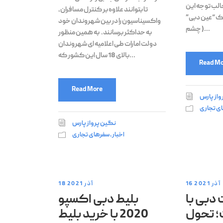
الب توجه این
تا بتوانند علاوه بر کنترل مسافران،
لک “عین دبی”
واکسیناسیون را در بین شهروندان خود
( چشم...
به حداکثر برسانند. به همین منظور
دولت امارات طی اعلامیه ای شهروندان
بالای 18 سال این کشور که...
Read Mo
Read More
واز پارس
ی تجاری
نگین پرواز پارس
اخبار
,
سفرهای تجاری
16 آذر 2021
18 آذر 2021
 دبی با
بلیط دبی اکسپو
 تحول
2020 با خرید بلیط