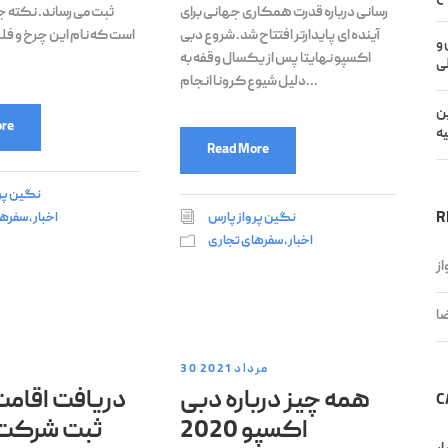
رسانی درباره قدرت همکاری جهانی برای
ثبت می رساند. نکته ج
آینده ای پایدارتر افتتاح شد. شروع دبی
است که نام این چرخ و ف
و
اکسپو نهایتا پس از یکسال وقفه به
ی
دلیل شیوع کرونا انجام...
ین
re
ه
Read More
نگین پر
R
نگین پرواز پارس
اخبار
,
سفرها
اخبار
,
سفرهای تجاری
ز
ضا
30 مرداد 2021
همه چیز درباره دبی
دریافت اقامت
C
اکسپو 2020
ثبت شرکت؛