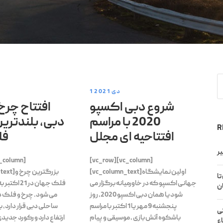
1 دی 2021
شروع دبی اکسپو
افتتاح چرخ
2020 با مراسم
دبی، بلندتری
R
افتتاحیه ای مجلل
فل
_column]
[vc_row][vc_column]
[vc_column_text]اولین نمایشگاه
[umn_text
س تا
جهانی اکسپو که در خاورمیانه برگزار می
فلک جهان در 1
ان
شود یا همان دبی اکسپو 2020، روز
می شود. چرخ و فلک د
پنجشنبه 9 مهر یا 1 اکتبر با مراسم
گی
باشکوه آتش بازی ، موسیقی و پیام
ارتفاع دارد و رکورد جدی
اع