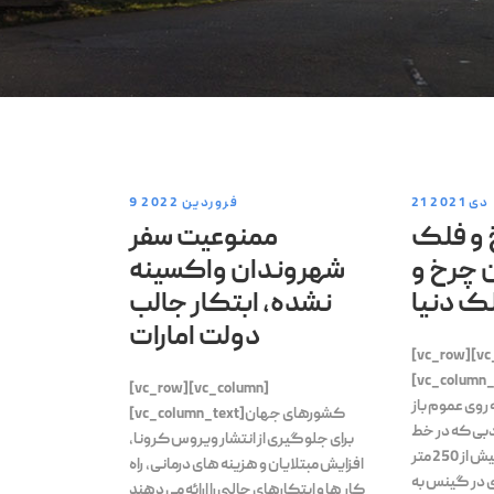
21 دی 2021
9 فروردین 2022
 و فلک
ممنوعیت سفر
ن چرخ و
شهروندان واکسینه
ک دنیا
نشده، ابتکار جالب
دولت امارات
[vc_row][vc
vc_col]بزرگترین چرخ و
[vc_row][vc_column]
2 اکتبر به روی عموم باز
[vc_column_text]کشورهای جهان
بی که در خط
برای جلوگیری از انتشار ویروس کرونا،
ساحلی دبی قرار دارد، بیش از 250 متر
افزایش مبتلایان و هزینه های درمانی، راه
دی در گینس به
کار ها و ابتکارهای جالبی را ارائه می دهند