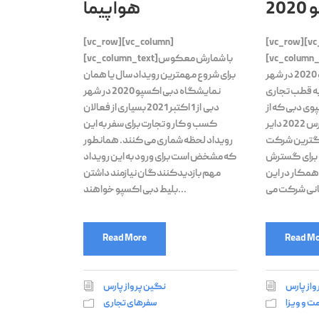
20
هواپیما
[vc_row][vc_column]
[vc_row][vc
vc_colu]با برگزاری
[vc_column_text]با شمارش معکوس
نمایشگاه دبی اکسپو 2020 در شهر
برای شروع مهمترین رویداد سال یا همان
به قطب تجاری
نمایشگاه دبی اکسپو 2020 در شهر
ی دبی که از
دبی از 1 اکتبر 2021 بسیاری از فعالان
تاریخ 1 اکتبر 2021 تا 31 مارس 2022 دایر
کسب و کار و تجارت برای سفر به این
رگترین شرکت
رویداد لحظه شماری می کنند. همانطور
 برای گسترش
که مشخض است برای ورود به این رویداد
همکار در این
مهم بازدیدکنندگان نیازمند داشتن
بلیط دبی اکسپو خواهند...
Read More
Read Mo
واز پارس
نگین پرواز پارس
مت و ویزا
سفرهای تجاری