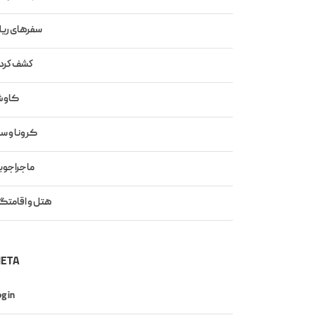
سفرهای ریل
كشف كرد
کاو
کرونا و س
ماجراجوی
هتل و اقامتگ
ETA
g in