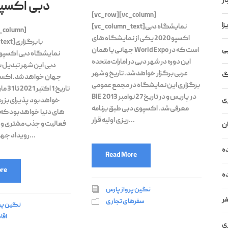
ار
دبی اکسپو 20
[vc_row][vc_column]
زا
[vc_column_text]نمایشگاه دبی
_column]
اکسپو 2020 یکی از نمایشگاه های
[mn_text
یی
جهانی یا همان World Expo است که در
این دوره در شهر دبی در امارات متحده
دبی این شهر تبدیل 
عربی برگزار خواهد شد. تاریخ و شهر
گ
جهان خواهد شد. اکسپو
برگزاری این نمایشگاه در مجمع عمومی
BIE در پاریس و در تاریخ 27 نوامبر 2013
ی
خواهد بود پذیرای بز
معرفی شد. اکسپوی دبی طبق برنامه
های دنیا خواهد بود که
ریزی اولیه قرار...
فعالیت و جذب مشتری و 
ن
رویداد جهانی شرکت می...
ه
Read More
re
ه
نگین پرواز پارس
ر
سفرهای تجاری
نگین پر
اقا
ی