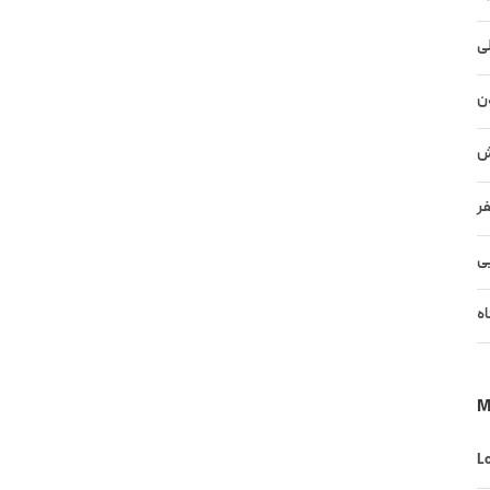
ی
ن
ش
فر
ی
اه
M
Lo