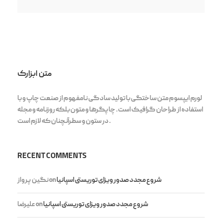
متن ابزارک
لورم ایپسوم متن ساختگی با تولید سادگی نامفهوم از صنعت چاپ و با
استفاده از طراحان گرافیک است. چاپگرها و متون بلکه روزنامه و مجله
در ستون و سطرآنچنان که لازم است .
RECENT COMMENTS
شروع مجدد صدور ویزای توریستی اسپانیا
on
نگین پرواز
شروع مجدد صدور ویزای توریستی اسپانیا
on
علیرضا