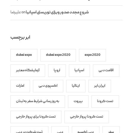
شروع مجدد صدور ویزای توریستی اسپانیا
on
علیرضا
ابر برچسب
dubai expo
dubai expo 2020
expo 2020
اقامت دبی
اسپانیا
اروپا
آزمایشگاه معتبر
ایران ایر
ایتالیا
اکسپوی دبی
امارات
تست کرونا
بیروت
به روز رسانی شرایط سفر به لبنان
تست کرونا پرواز خارجی
تست کرونا برای پرواز خارجی
سفر
دبی اکسپو
دبی
ثبت شرکت در دبی