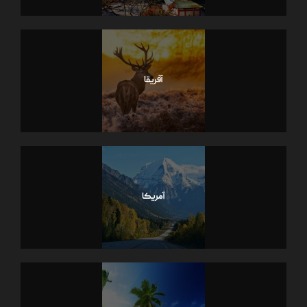
آفریقا
آمریکا