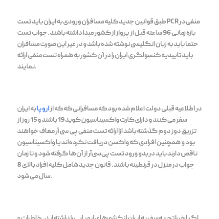
طبق قوانین جدید کلیه مسافران ورودی به ایران باید تست PCR منفی در
بازه زمانی 96 ساعته قبل از پرواز از کشور مبدا داشته باشند. جواب تست
حتما باید به زبان انگلیسی نوشته شده باشد و در غیر این صورت مسافران
باید تاییدیه کنسولگری ایران را در آن کشور به همراه تست منفی ارائه
نمایند.
در اطلاعیه قبلی دولت اعلام شده بود که مسافرانی که که از
اروپا
به ایران
سفر می کنند و دارای کارت واکسیناسیون کوید 19 باشند و 15 روز از
تزریق دوز دوم گذشته باشد ازا ارائه تست منفی پی سی آر معاف خواهند
بود و همچنین افرادی که واکسن دریافت نکرده‌اند یا واکسیناسیون
ناقص دارند باید در بدو ورود تست پی‌سی‌آر از آن‌ها گرفته شود و تا زمان
جواب در منزل در قرنطینه باشند. قانون جدید شامل کلیه افراد بالای 8
سال می شود.
اگر اخیرا تجربه سفر به ایران از کشورهای اروپایی را داشته اید ، خاطرات و